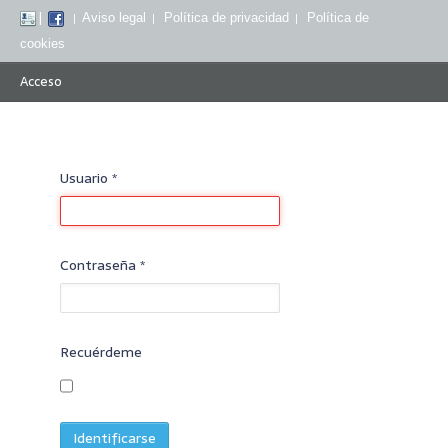
|
Aviso legal
Política de privacidad
Política de
|
|
|
cookies
Acceso
Usuario
*
Contraseña
*
Recuérdeme
Identificarse